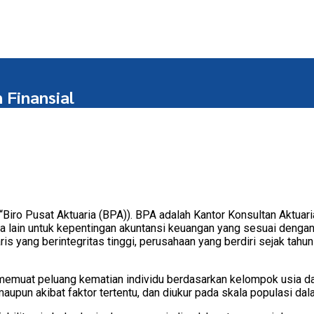
 Finansial
“Biro Pusat Aktuaria (BPA)). BPA adalah Kantor Konsultan Aktuar
uaria lain untuk kepentingan akuntansi keuangan yang sesuai den
aris yang berintegritas tinggi, perusahaan yang berdiri sejak ta
g memuat peluang kematian individu berdasarkan kelompok usia da
upun akibat faktor tertentu, dan diukur pada skala populasi dal