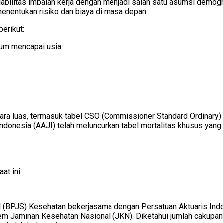
liabilitas imbalan kerja dengan menjadi salah satu asumsi demogra
menentukan risiko dan biaya di masa depan.
erikut:
lum mencapai usia
ecara luas, termasuk tabel CSO (Commissioner Standard Ordinary
ndonesia (AAJI) telah meluncurkan tabel mortalitas khusus yang t
aat ini
l (BPJS) Kesehatan bekerjasama dengan Persatuan Aktuaris Indon
istem Jaminan Kesehatan Nasional (JKN). Diketahui jumlah cak