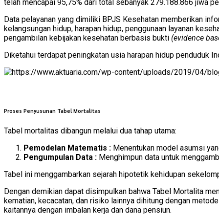
telah mencapai 95,75% dari total sebanyak 279.188.866 jiwa p
Data pelayanan yang dimiliki BPJS Kesehatan memberikan inform
kelangsungan hidup, harapan hidup, penggunaan layanan kesehat
pengambilan kebijakan kesehatan berbasis bukti
(evidence base
Diketahui terdapat peningkatan usia harapan hidup penduduk I
Proses Penyusunan Tabel Mortalitas
Tabel mortalitas dibangun melalui dua tahap utama:
Pemodelan Matematis :
Menentukan model asumsi yang
Pengumpulan Data :
Menghimpun data untuk menggambark
Tabel ini menggambarkan sejarah hipotetik kehidupan sekelomp
Dengan demikian dapat disimpulkan bahwa Tabel Mortalita menja
kematian, kecacatan, dan risiko lainnya dihitung dengan metode
kaitannya dengan imbalan kerja dan dana pensiun.